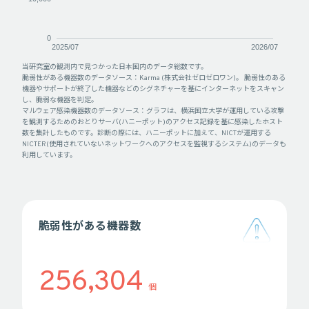
0
2025/07
2026/07
当研究室の観測内で見つかった日本国内のデータ総数です。
脆弱性がある機器数のデータソース：Karma (株式会社ゼロゼロワン)。 脆弱性のある
機器やサポートが終了した機器などのシグネチャーを基にインターネットをスキャン
し、脆弱な機器を判定。
マルウェア感染機器数のデータソース：グラフは、横浜国立大学が運用している攻撃
を観測するためのおとりサーバ(ハニーポット)のアクセス記録を基に感染したホスト
数を集計したものです。診断の際には、ハニーポットに加えて、NICTが運用する
NICTER(使用されていないネットワークへのアクセスを監視するシステム)のデータも
利用しています。
脆弱性がある機器数
256,304
個