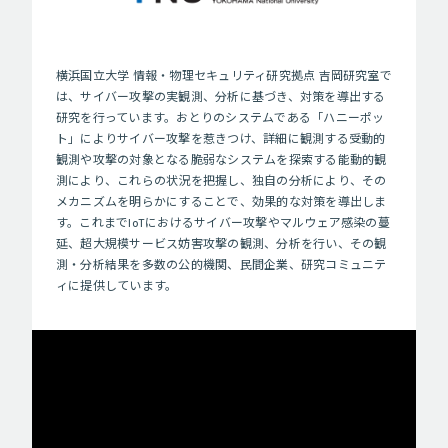
横浜国立大学 情報・物理セキュリティ研究拠点 吉岡研究室で
は、サイバー攻撃の実観測、分析に基づき、対策を導出する
研究を行っています。おとりのシステムである「ハニーポッ
ト」によりサイバー攻撃を惹きつけ、詳細に観測する受動的
観測や攻撃の対象となる脆弱なシステムを探索する能動的観
測により、これらの状況を把握し、独自の分析により、その
メカニズムを明らかにすることで、効果的な対策を導出しま
す。これまでIoTにおけるサイバー攻撃やマルウェア感染の蔓
延、超大規模サービス妨害攻撃の観測、分析を行い、その観
測・分析結果を多数の公的機関、民間企業、研究コミュニテ
ィに提供しています。