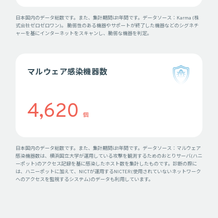
日本国内のデータ総数です。また、集計期間は1年間です。データソース：Karma (株
式会社ゼロゼロワン)。 脆弱性のある機器やサポートが終了した機器などのシグネチ
ャーを基にインターネットをスキャンし、脆弱な機器を判定。
マルウェア感染機器数
4,620
個
日本国内のデータ総数です。また、集計期間は1年間です。データソース：マルウェア
感染機器数は、横浜国立大学が運用している攻撃を観測するためのおとりサーバ(ハニ
ーポット)のアクセス記録を基に感染したホスト数を集計したものです。診断の際に
は、ハニーポットに加えて、NICTが運用するNICTER(使用されていないネットワーク
へのアクセスを監視するシステム)のデータも利用しています。